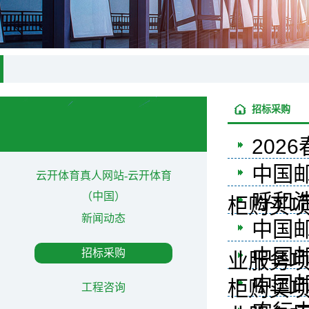
招标采购
202
中国
云开体育真人网站-云开体育
（中国）
呼和
柜购买
新闻动态
中国
中国
招标采购
业服务
中国
柜购买
工程咨询