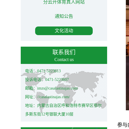
分云开体育真人网站
通知公告
文化活动
联系我们
Contact us
电话：0471-5223613
投诉电话：0471-5223607
邮箱：imzs@casalastinajas.com
网址：//casalastinajas.com/
地址：内蒙古自治区呼和浩特市赛罕区鄂尔
多斯东街12号银联大厦10层
参与