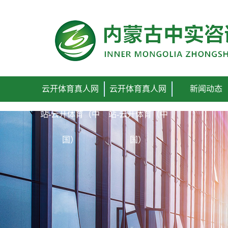
云开体育真人网站
云开体育真人网
云开体育真人网
新闻动态
站-云开体育（中
站-云开体育（中
国）
国）