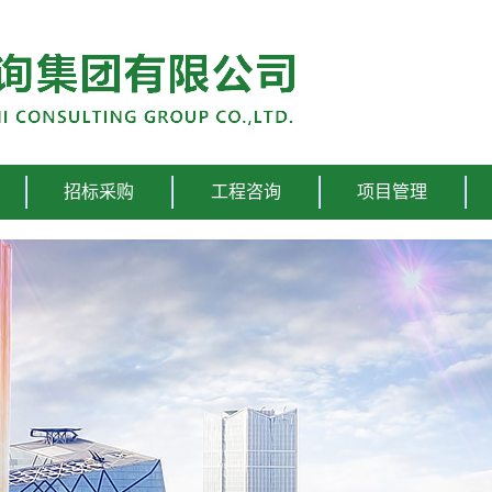
招标采购
工程咨询
项目管理