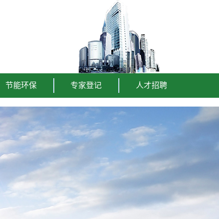
节能环保
专家登记
人才招聘