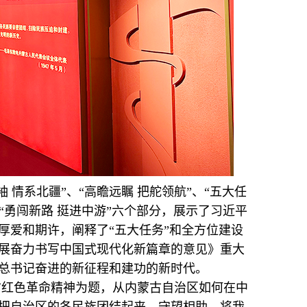
情系北疆”、“高瞻远瞩 把舵领航”、“五大任
、“勇闯新路 挺进中游”六个部分，展示了习近平
的厚爱和期许，阐释了“五大任务”和全方位建设
展奋力书写中国式现代化新篇章的意见》重大
总书记奋进的新征程和建功的新时代。
古红色革命精神为题，从内蒙古自治区如何在中