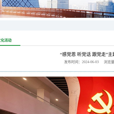
文化活动
“感党恩 听党话 跟党走”
发布时间：2024-06-03 浏览