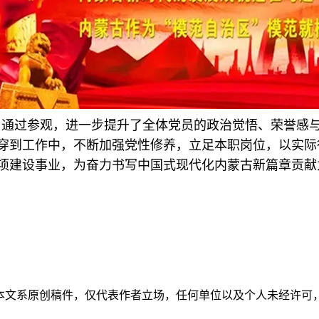
通过参观，进一步提升了全体党员的政治觉悟、荣誉感
穿到工作中，不断加强党性修养，立足本职岗位，以实际
项建设事业，为奋力书写中国式现代化内蒙古新篇章贡献
本文系原创稿件，仅代表作者立场，任何单位以及个人未经许可