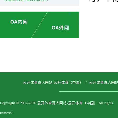
云开体育真人网站-云开体育（中国）
/
云开体育真人网
Copyright © 2002-2026 云开体育真人网站-云开体育（中国） All rights
reserved.