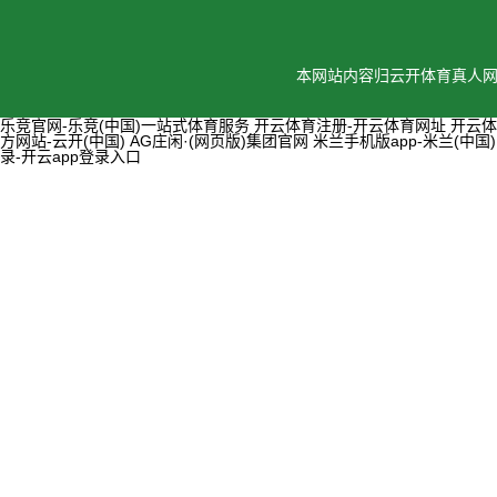
本网站内容归云开体育真人网
乐竞官网-乐竞(中国)一站式体育服务
开云体育注册-开云体育网址
开云体
方网站-云开(中国)
AG庄闲·(网页版)集团官网
米兰手机版app-米兰(中国)
录-开云app登录入口