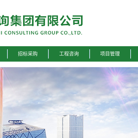
招标采购
工程咨询
项目管理