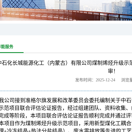
节能服务
中石化长城能源化工（内蒙古）有限公司煤制烯烃升级示
审！
发布时间：2025-12-24 浏览
我公司接到准格尔旗发展和改革委员会委托编制关于中石
示范项目联合评估论证报告，经过组建团队、资料收集、
完成等阶段，本项目联合评估论证报告顺利完成并通过评
本项目作为煤制烯烃升级示范项目，采用新型煤化工耦合I
理+冷冻结晶+热法分盐结晶）、废水零排放等先进的工