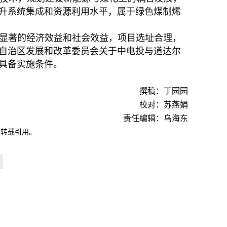
升系统集成和资源利用水平，属于绿色煤制烯
显著的经济效益和社会效益，项目选址合理，
古自治区发展和改革委员会关于中电投与道达尔
，具备实施条件。
撰稿：丁园园
校对：苏燕娟
责任编辑：乌海东
自转载引用。