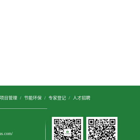
项目管理
/
节能环保
/
专家登记
/
人才招聘
s.com/